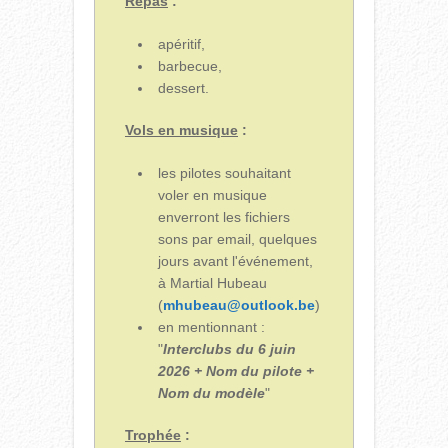
Repas
:
apéritif,
barbecue,
dessert.
Vols en musique
:
les pilotes souhaitant
voler en musique
enverront les fichiers
sons par email, quelques
jours avant l'événement,
à Martial Hubeau
(
mhubeau@outlook.be
)
en mentionnant :
"
Interclubs du 6 juin
2026 + Nom du pilote +
Nom du modèle
"
Trophée
: