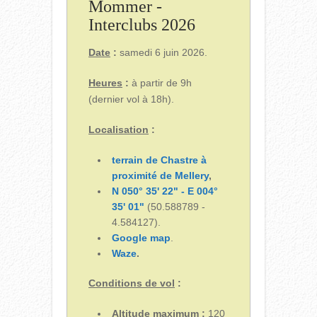
Mommer -
Interclubs 2026
Date
:
samedi 6 juin 2026.
Heures
:
à partir de 9h
(dernier vol à 18h).
Localisation
:
terrain de Chastre à
proximité de Mellery
,
N 050° 35' 22" - E 004°
35' 01"
(50.588789 -
4.584127).
Google map
.
Waze
.
Conditions de vol
:
Altitude maximum :
120