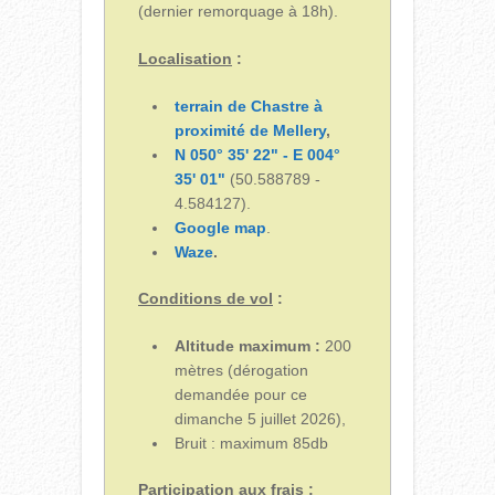
(dernier remorquage à 18h).
Localisation
:
terrain de Chastre à
proximité de Mellery
,
N 050° 35' 22" - E 004°
35' 01"
(50.588789 -
4.584127).
Google map
.
Waze
.
Conditions de vol
:
Altitude maximum :
200
mètres (dérogation
demandée pour ce
dimanche 5 juillet 2026),
Bruit : maximum 85db
Participation aux frais
: