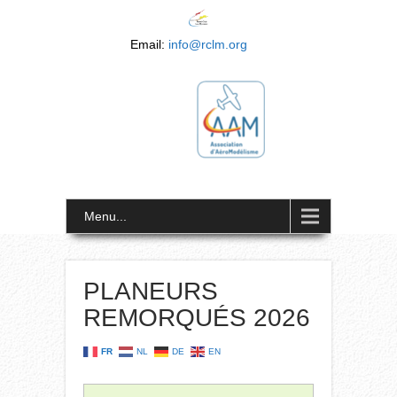
Email:
info@rclm.org
Menu...
PLANEURS
REMORQUÉS 2026
FR
NL
DE
EN